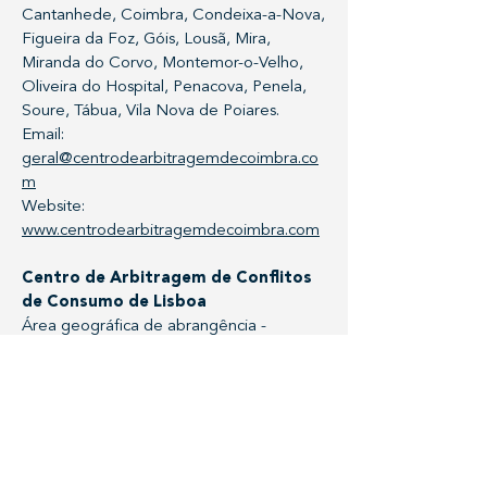
Cantanhede, Coimbra, Condeixa-a-Nova,
Figueira da Foz, Góis, Lousã, Mira,
Miranda do Corvo, Montemor-o-Velho,
Oliveira do Hospital, Penacova, Penela,
Soure, Tábua, Vila Nova de Poiares.
Email:
geral@centrodearbitragemdecoimbra.co
m
Website:
www.centrodearbitragemdecoimbra.com
Centro de Arbitragem de Conflitos
de Consumo de Lisboa
Área geográfica de abrangência -
contratos celebrados na Área
Metropolitana de Lisboa: Lisboa,
Alcochete, Almada, Amadora, Azambuja,
Barreiro, Cascais, Lisboa, Loures, Mafra,
Moita, Montijo, Odivelas, Oeiras, Palmela,
Seixal, Sesimbra, Setúbal, Sintra e Vila