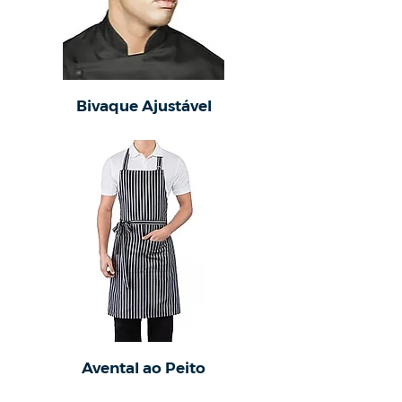
Bivaque Ajustável
Avental ao Peito