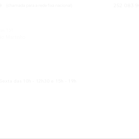
9
252 083 
(chamada para a rede fixa nacional)
oja
Morada 
as 151
Rua das Hor
ão Martinho
4795-490 S
oja
exta das 10h - 12h30 e 15h - 19h
Siga-no
mdux.pt