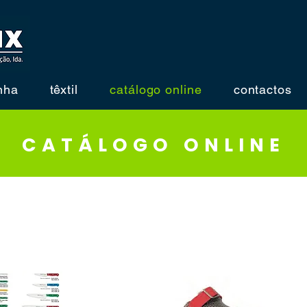
nha
têxtil
catálogo online
contactos
CATÁLOGO ONLINE