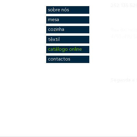
252 135 52
sobre nós
mesa
Morada L
cozinha
Rua das Hort
4795-490 S
têxtil
catálogo online
contactos
Horário L
Segunda a S
Email
geral@novu