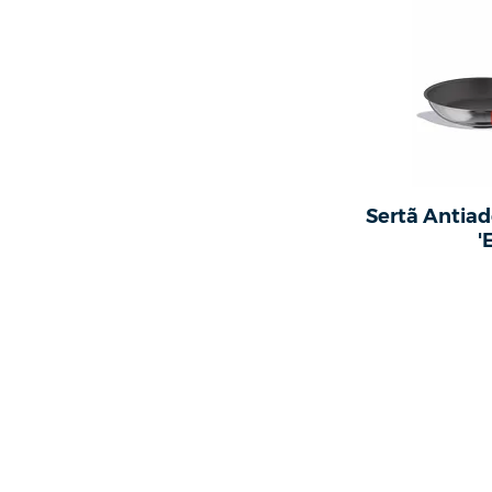
Sertã Antia
'
Novumdux
Telefone 