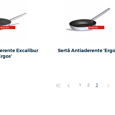
derente Excalibur
Sertã Antiaderente 'Ergo
Ergos'
1
2
3
Loja
Telefone